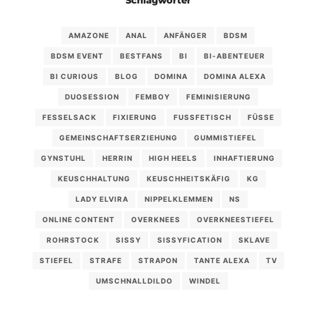
Schlagwörter
AMAZONE
ANAL
ANFÄNGER
BDSM
BDSM EVENT
BESTFANS
BI
BI-ABENTEUER
BI CURIOUS
BLOG
DOMINA
DOMINA ALEXA
DUOSESSION
FEMBOY
FEMINISIERUNG
FESSELSACK
FIXIERUNG
FUSSFETISCH
FÜSSE
GEMEINSCHAFTSERZIEHUNG
GUMMISTIEFEL
GYNSTUHL
HERRIN
HIGH HEELS
INHAFTIERUNG
KEUSCHHALTUNG
KEUSCHHEITSKÄFIG
KG
LADY ELVIRA
NIPPELKLEMMEN
NS
ONLINE CONTENT
OVERKNEES
OVERKNEESTIEFEL
ROHRSTOCK
SISSY
SISSYFICATION
SKLAVE
STIEFEL
STRAFE
STRAPON
TANTE ALEXA
TV
UMSCHNALLDILDO
WINDEL