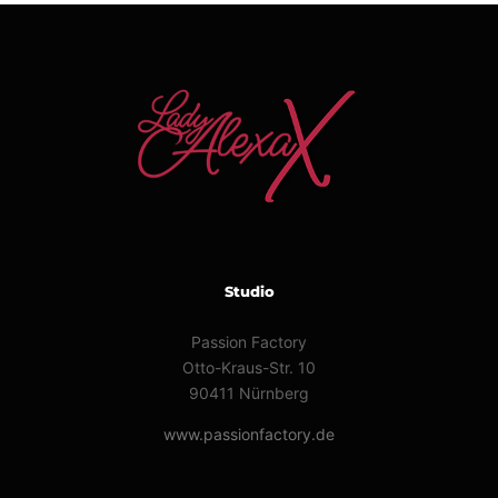
Studio
Passion Factory
Otto-Kraus-Str. 10
90411 Nürnberg
www.passionfactory.de