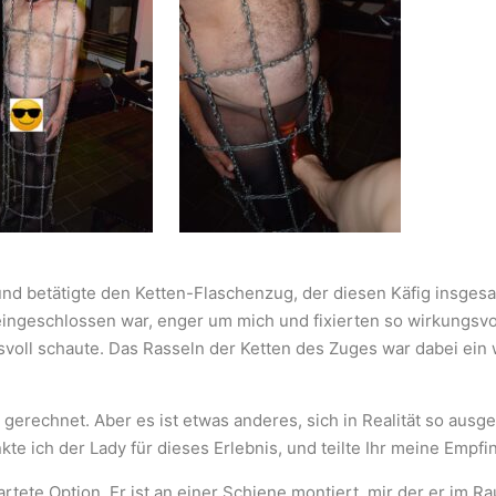
und betätigte den Ketten-Flaschenzug, der diesen Käfig insgesa
eingeschlossen war, enger um mich und fixierten so wirkungsvo
gsvoll schaute. Das Rasseln der Ketten des Zuges war dabei ein
 gerechnet. Aber es ist etwas anderes, sich in Realität so ausgel
te ich der Lady für dieses Erlebnis, und teilte Ihr meine Empfi
artete Option. Er ist an einer Schiene montiert, mir der er i