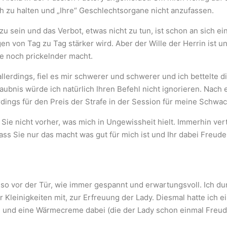
 zu halten und „Ihre“ Geschlechtsorgane nicht anzufassen.
u sein und das Verbot, etwas nicht zu tun, ist schon an sich e
gen von Tag zu Tag stärker wird. Aber der Wille der Herrin ist 
e noch prickelnder macht.
lerdings, fiel es mir schwerer und schwerer und ich bettelte di
aubnis würde ich natürlich Ihren Befehl nicht ignorieren.
Nach e
erdings für den Preis der Strafe in der Session für meine Schwac
 Sie nicht vorher, was mich in Ungewissheit hielt. Immerhin ve
dass Sie nur das macht was gut für mich ist und Ihr dabei Freude
so vor der Tür, wie immer gespannt und erwartungsvoll. Ich dur
r Kleinigkeiten mit, zur Erfreuung der Lady. Diesmal hatte ich 
und eine Wärmecreme dabei (die der Lady schon einmal Freude b