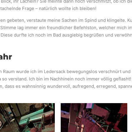
 Blick, ihr Lächeln? Sie meinte dann noch verschmitzt, ob ich d
achelnde Frage – natürlich wollte ich bleiben!
n gebeten, verstaute meine Sachen im Spind und klingelte. Kur
er Stimme lag immer ein freundlicher Befehlston, welcher mich i
ln. Diese durfte ich noch im Bad ausgiebig begrüßen und verwöh
ahr
n Raum wurde ich im Ledersack bewegungslos verschnürt und d
a so verstand. Ich bin im Nachhinein noch immer völlig geflasht!
n, dass es wahnsinnig wundervoll, aufregend, erregend, spanne