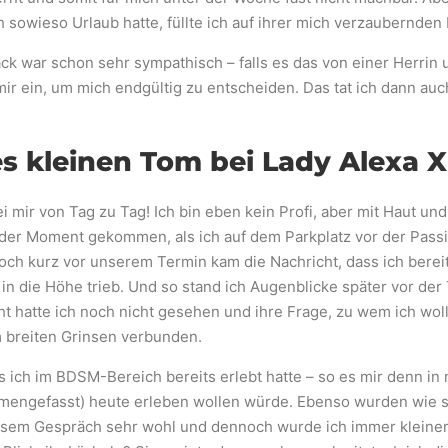
h sowieso Urlaub hatte, füllte ich auf ihrer mich verzaubernd
k war schon sehr sympathisch – falls es das von einer Herrin 
ir ein, um mich endgültig zu entscheiden. Das tat ich dann auch
es kleinen Tom bei Lady Alexa X
 mir von Tag zu Tag! Ich bin eben kein Profi, aber mit Haut un
der Moment gekommen, als ich auf dem Parkplatz vor der Pass
och kurz vor unserem Termin kam die Nachricht, dass ich bereits
n die Höhe trieb. Und so stand ich Augenblicke später vor der 
cht hatte ich noch nicht gesehen und ihre Frage, zu wem ich woll
em breiten Grinsen verbunden.
s ich im BDSM-Bereich bereits erlebt hatte – so es mir denn i
ammengefasst) heute erleben wollen würde. Ebenso wurden wie 
 diesem Gespräch sehr wohl und dennoch wurde ich immer kleine