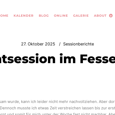
HOME
KALENDER
BLOG
ONLINE
GALERIE
ABOUT
27. Oktober 2025
Sessionberichte
tsession im Fess
am wurde, kann ich leider nicht mehr nachvollziehen. Aber dor
 Dennoch musste ich etwas Zeit verstreichen lassen bis zur er
fernt und somit für mich unter der Woche fast nicht machbar. Ab